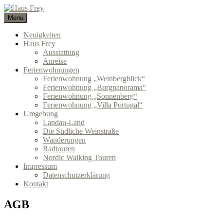
Skip
to
Menu
Haus Frey
NATUR GENUSS GEMÜTLICHKEIT
content
Neuigkeiten
Haus Frey
Ausstattung
Anreise
Ferienwohnungen
Ferienwohnung „Weinbergblick“
Ferienwohnung „Burgpanorama“
Ferienwohnung „Sonnenberg“
Ferienwohnung „Villa Portugal“
Umgebung
Landau-Land
Die Südliche Weinstraße
Wanderungen
Radtouren
Nordic Walking Touren
Impressum
Datenschutzerklärung
Kontakt
AGB