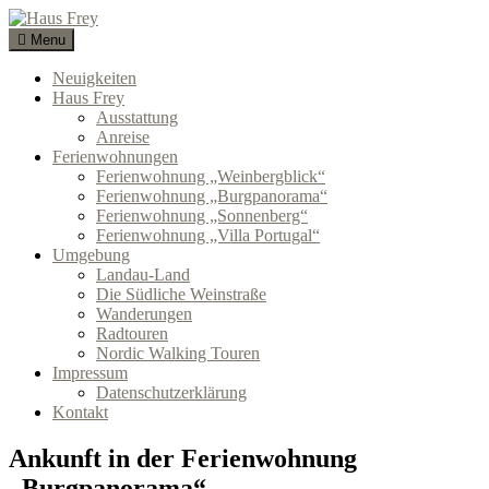
Skip
to
Menu
Haus Frey
NATUR GENUSS GEMÜTLICHKEIT
content
Neuigkeiten
Haus Frey
Ausstattung
Anreise
Ferienwohnungen
Ferienwohnung „Weinbergblick“
Ferienwohnung „Burgpanorama“
Ferienwohnung „Sonnenberg“
Ferienwohnung „Villa Portugal“
Umgebung
Landau-Land
Die Südliche Weinstraße
Wanderungen
Radtouren
Nordic Walking Touren
Impressum
Datenschutzerklärung
Kontakt
Ankunft in der Ferienwohnung
„Burgpanorama“