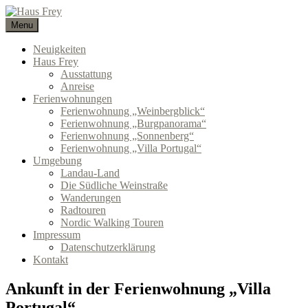
Skip
to
Menu
Haus Frey
NATUR GENUSS GEMÜTLICHKEIT
content
Neuigkeiten
Haus Frey
Ausstattung
Anreise
Ferienwohnungen
Ferienwohnung „Weinbergblick“
Ferienwohnung „Burgpanorama“
Ferienwohnung „Sonnenberg“
Ferienwohnung „Villa Portugal“
Umgebung
Landau-Land
Die Südliche Weinstraße
Wanderungen
Radtouren
Nordic Walking Touren
Impressum
Datenschutzerklärung
Kontakt
Ankunft in der Ferienwohnung „Villa
Portugal“