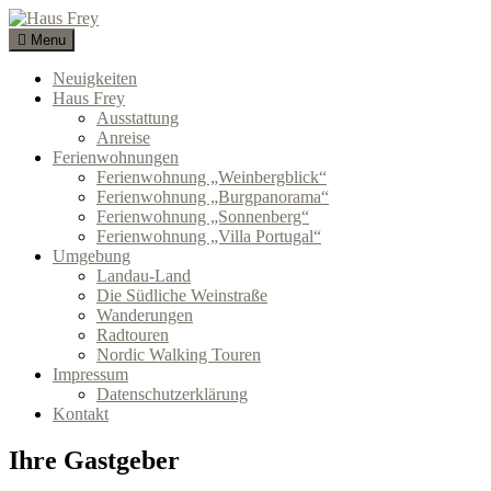
Skip
to
Menu
Haus Frey
NATUR GENUSS GEMÜTLICHKEIT
content
Neuigkeiten
Haus Frey
Ausstattung
Anreise
Ferienwohnungen
Ferienwohnung „Weinbergblick“
Ferienwohnung „Burgpanorama“
Ferienwohnung „Sonnenberg“
Ferienwohnung „Villa Portugal“
Umgebung
Landau-Land
Die Südliche Weinstraße
Wanderungen
Radtouren
Nordic Walking Touren
Impressum
Datenschutzerklärung
Kontakt
Ihre Gastgeber